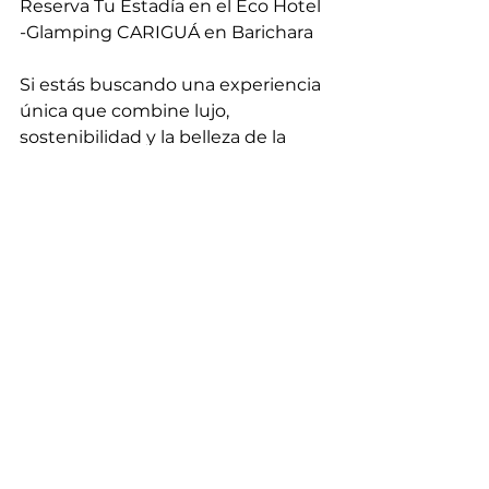
Reserva Tu Estadía en el Eco Hotel 
-Glamping CARIGUÁ en Barichara
Si estás buscando una experiencia 
única que combine lujo, 
sostenibilidad y la belleza de la 
naturaleza, el Eco Hotel - Glamping 
en Barichara es la elección 
perfecta. Descubre la magia de 
Barichara y crea recuerdos 
inolvidables en un lugar donde la 
comodidad y la aventura se 
entrelazan.
¡Reserva ahora y prepárate para 
una escapada que nunca olvidarás!
Barichara y su Eco Hotel - 
Glamping CARIGUÁ esperan con 