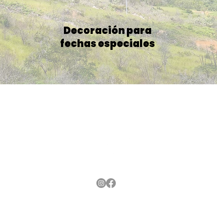
Decoración para
fechas especiales
ceo@hotelcarigua.co
©2025 por Cariguá.