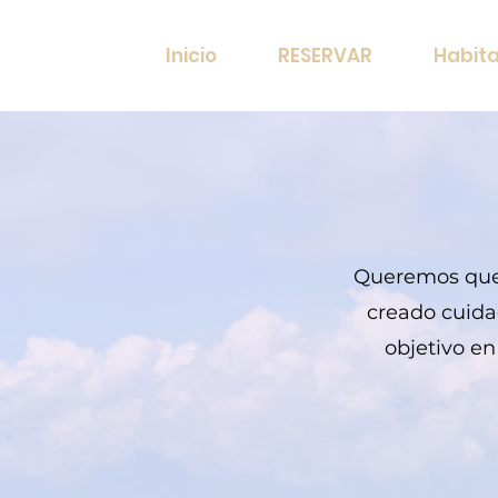
Inicio
RESERVAR
Habit
Queremos que t
creado cuida
objetivo e